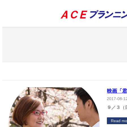
内
容
を
ス
キ
ッ
プ
映画「
2017-08-1
９／３（
Read mo