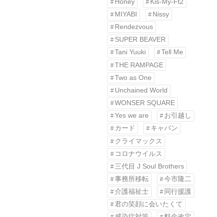
Honey
Kis-My-Ft2
MIYABI
Nissy
Rendezvous
SUPER BEAVER
Tani Yuuki
Tell Me
THE RAMPAGE
Two as One
Unchained World
WONSER SQUARE
Yes we are
お引越し
カード
キャバン
クライマックス
コロナウイルス
三代目 J Soul Brothers
事務所移転
今市隆二
介護福祉士
同行援護
君の笑顔に会いたくて
感染症対策
料金改定