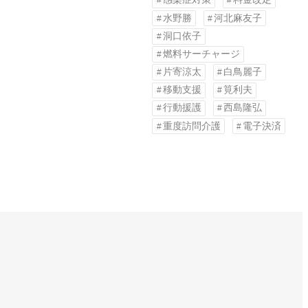
水野勝
河北麻友子
洞口依子
燃料サーチャージ
片寄涼太
白鳥麗子
移動支援
筧利夫
行動援護
西島隆弘
重度訪問介護
電子決済