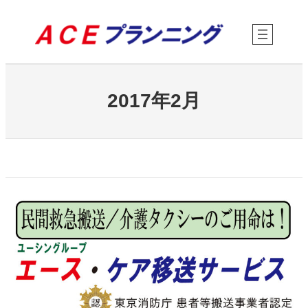
内
容
を
ス
キ
ッ
プ
2017年2月