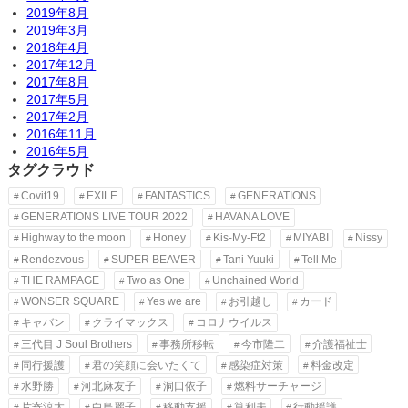
2019年8月
2019年3月
2018年4月
2017年12月
2017年8月
2017年5月
2017年2月
2016年11月
2016年5月
タグクラウド
Covit19
EXILE
FANTASTICS
GENERATIONS
GENERATIONS LIVE TOUR 2022
HAVANA LOVE
Highway to the moon
Honey
Kis-My-Ft2
MIYABI
Nissy
Rendezvous
SUPER BEAVER
Tani Yuuki
Tell Me
THE RAMPAGE
Two as One
Unchained World
WONSER SQUARE
Yes we are
お引越し
カード
キャバン
クライマックス
コロナウイルス
三代目 J Soul Brothers
事務所移転
今市隆二
介護福祉士
同行援護
君の笑顔に会いたくて
感染症対策
料金改定
水野勝
河北麻友子
洞口依子
燃料サーチャージ
片寄涼太
白鳥麗子
移動支援
筧利夫
行動援護