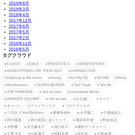
2019年8月
2019年3月
2018年4月
2017年12月
2017年8月
2017年5月
2017年2月
2016年11月
2016年5月
タグクラウド
Covit19
EXILE
FANTASTICS
GENERATIONS
GENERATIONS LIVE TOUR 2022
HAVANA LOVE
Highway to the moon
Honey
Kis-My-Ft2
MIYABI
Nissy
Rendezvous
SUPER BEAVER
Tani Yuuki
Tell Me
THE RAMPAGE
Two as One
Unchained World
WONSER SQUARE
Yes we are
お引越し
カード
キャバン
クライマックス
コロナウイルス
三代目 J Soul Brothers
事務所移転
今市隆二
介護福祉士
同行援護
君の笑顔に会いたくて
感染症対策
料金改定
水野勝
河北麻友子
洞口依子
燃料サーチャージ
片寄涼太
白鳥麗子
移動支援
筧利夫
行動援護