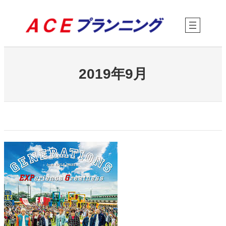
内
容
を
ス
キ
ッ
プ
2019年9月