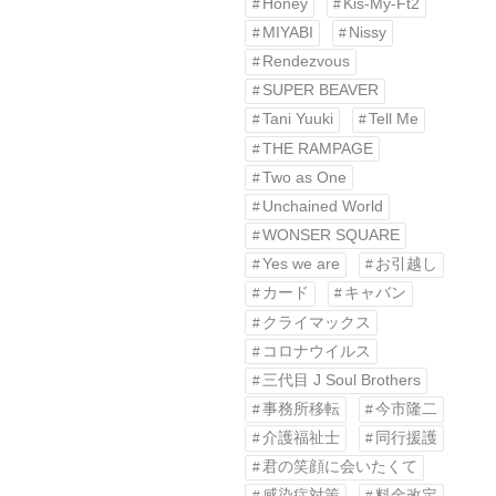
Honey
Kis-My-Ft2
MIYABI
Nissy
Rendezvous
SUPER BEAVER
Tani Yuuki
Tell Me
THE RAMPAGE
Two as One
Unchained World
WONSER SQUARE
Yes we are
お引越し
カード
キャバン
クライマックス
コロナウイルス
三代目 J Soul Brothers
事務所移転
今市隆二
介護福祉士
同行援護
君の笑顔に会いたくて
感染症対策
料金改定