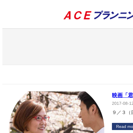
内
容
を
ス
キ
ッ
プ
映画「
2017-08-1
９／３（
Read mo