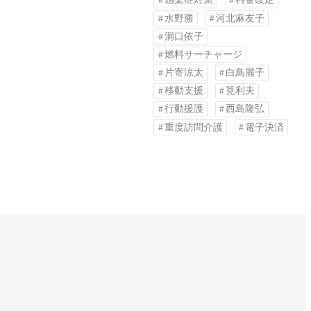
水野勝
河北麻友子
洞口依子
燃料サーチャージ
片寄涼太
白鳥麗子
移動支援
筧利夫
行動援護
西島隆弘
重度訪問介護
電子決済