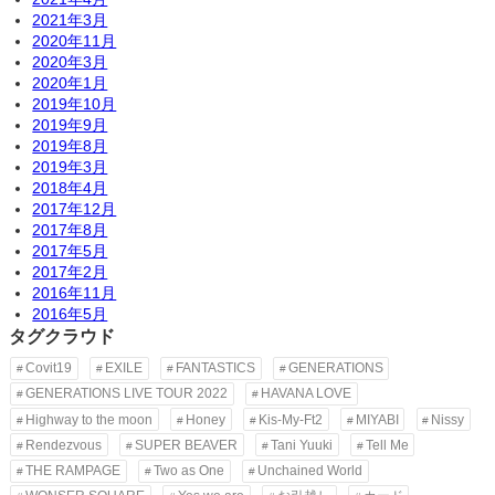
2021年3月
2020年11月
2020年3月
2020年1月
2019年10月
2019年9月
2019年8月
2019年3月
2018年4月
2017年12月
2017年8月
2017年5月
2017年2月
2016年11月
2016年5月
タグクラウド
Covit19
EXILE
FANTASTICS
GENERATIONS
GENERATIONS LIVE TOUR 2022
HAVANA LOVE
Highway to the moon
Honey
Kis-My-Ft2
MIYABI
Nissy
Rendezvous
SUPER BEAVER
Tani Yuuki
Tell Me
THE RAMPAGE
Two as One
Unchained World