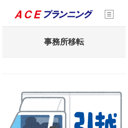
内
容
を
ス
キ
ッ
プ
事務所移転