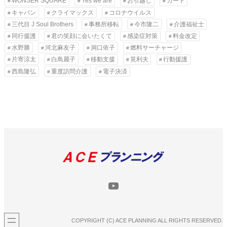
WONSER SQUARE
Yes we are
お引越し
カード
キャバン
クライマックス
コロナウイルス
三代目 J Soul Brothers
事務所移転
今市隆二
介護福祉士
同行援護
君の笑顔に会いたくて
感染症対策
料金改定
水野勝
河北麻友子
洞口依子
燃料サーチャージ
片寄涼太
白鳥麗子
移動支援
筧利夫
行動援護
西島隆弘
重度訪問介護
電子決済
YouTube
COPYRIGHT (C) ACE PLANNING ALL RIGHTS RESERVED.