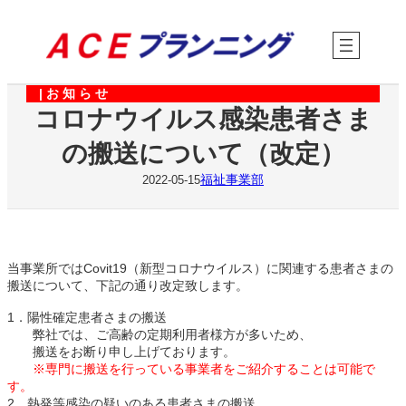
内
容
を
ス
キ
| お 知 ら せ
ッ
コロナウイルス感染患者さま
プ
の搬送について（改定）
福祉事業部
2022-05-15
当事業所ではCovit19（新型コロナウイルス）に関連する患者さまの
搬送について、下記の通り改定致します。
1．陽性確定患者さまの搬送
弊社では、ご高齢の定期利用者様方が多いため、
搬送をお断り申し上げております。
※専門に搬送を行っている事業者をご紹介することは可能で
す。
2．熱発等感染の疑いのある患者さまの搬送