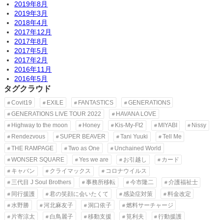
2019年8月
2019年3月
2018年4月
2017年12月
2017年8月
2017年5月
2017年2月
2016年11月
2016年5月
タグクラウド
Covit19
EXILE
FANTASTICS
GENERATIONS
GENERATIONS LIVE TOUR 2022
HAVANA LOVE
Highway to the moon
Honey
Kis-My-Ft2
MIYABI
Nissy
Rendezvous
SUPER BEAVER
Tani Yuuki
Tell Me
THE RAMPAGE
Two as One
Unchained World
WONSER SQUARE
Yes we are
お引越し
カード
キャバン
クライマックス
コロナウイルス
三代目 J Soul Brothers
事務所移転
今市隆二
介護福祉士
同行援護
君の笑顔に会いたくて
感染症対策
料金改定
水野勝
河北麻友子
洞口依子
燃料サーチャージ
片寄涼太
白鳥麗子
移動支援
筧利夫
行動援護