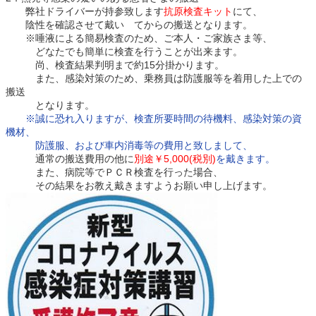
弊社ドライバーが持参致します
抗原検査キット
にて、
陰性を確認させて戴い てからの搬送となります。
※唾液による簡易検査のため、ご本人・ご家族さま等、
どなたでも簡単に検査を行うことが出来ます。
尚、検査結果判明まで約15分掛かります。
また、感染対策のため、乗務員は防護服等を着用した上での
搬送
となります。
※誠に恐れ入りますが、検査所要時間の待機料、感染対策の資
機材、
防護服、および車内消毒等の費用と致しまして、
通常の搬送費用の他に
別途￥5,000(税別)
を戴きます。
また、病院等でＰＣＲ検査を行った場合、
その結果をお教え戴きますようお願い申し上げます。